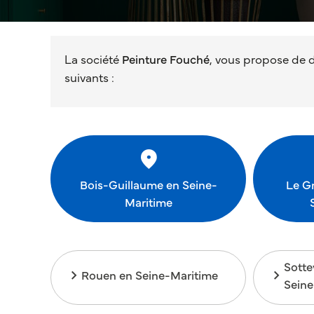
La société
Peinture Fouché
, vous propose de d
suivants :
Bois-Guillaume en Seine-
Le G
Maritime
Sotte
Rouen en Seine-Maritime
Seine