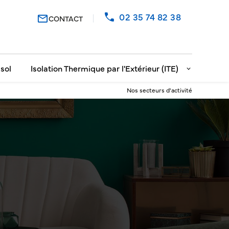
02 35 74 82 38
mail_outline
CONTACT
sol
Isolation Thermique par l'Extérieur (ITE)
Nos secteurs d'activité