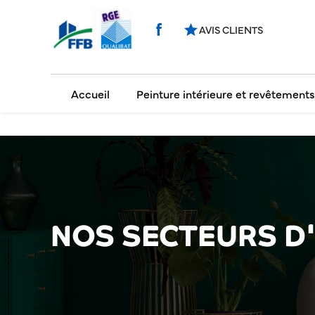
Panneau de gestion des cookies
star
AVIS CLIENTS
Accueil
Peinture intérieure et revêtement
NOS SECTEURS D'